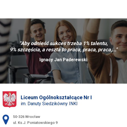
"Aby odnieść sukces trzeba 1% talentu,
9% szczęścia, a reszta to praca, praca, praca,..."
Ignacy Jan Paderewski
Liceum Ogólnokształcące Nr I
im. Danuty Siedzikówny INKI
Adres pocztowy:
50-326 Wrocław
ul. Ks.J. Poniatowskiego 9