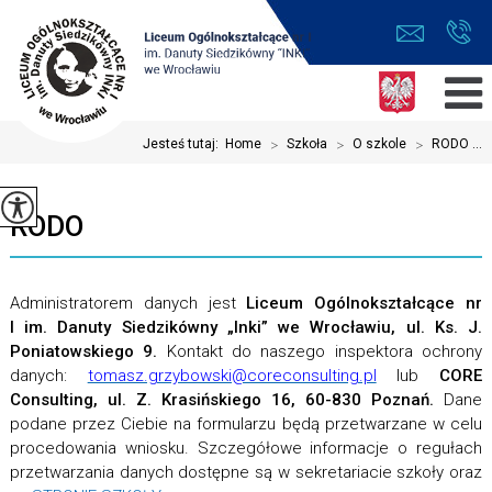
Jesteś tutaj:
Home
>
Szkoła
>
O szkole
>
RODO ...
RODO
Administratorem danych jest
Liceum Ogólnokształcące nr
I im. Danuty Siedzikówny „Inki” we Wrocławiu, ul. Ks. J.
Poniatowskiego 9.
Kontakt do naszego inspektora ochrony
danych:
tomasz.grzybowski@coreconsulting.pl
lub
CORE
Consulting, ul. Z. Krasińskiego 16, 60-830 Poznań.
Dane
podane przez Ciebie na formularzu będą przetwarzane w celu
procedowania wniosku. Szczegółowe informacje o regułach
przetwarzania danych dostępne są w sekretariacie szkoły oraz