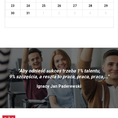
23
24
25
26
27
28
29
30
31
1
2
3
4
5
"Aby odnieść sukces trzeba 1% talentu,
9% szczęścia, a reszta to praca, praca, praca,..."
Ignacy Jan Paderewski