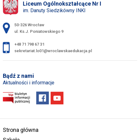
Liceum Ogólnokształcące Nr I
im. Danuty Siedzikówny INKI
Adres pocztowy:
50-326 Wrocław
ul. Ks.J. Poniatowskiego 9
+48 71 798 67 31
sekretariat.lo01@wroclawskaedukacja.pl
Bądź z nami
Aktualności i informacje
Strona główna
Szkoła