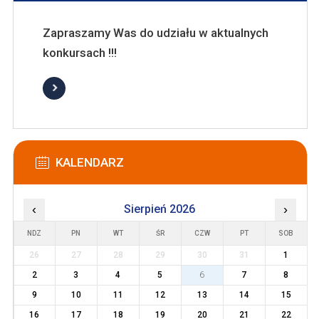
Zapraszamy Was do udziału w aktualnych
konkursach !!!
KALENDARZ
‹
Sierpień 2026
›
NDZ
PN
WT
ŚR
CZW
PT
SOB
26
27
28
29
30
31
1
2
3
4
5
6
7
8
9
10
11
12
13
14
15
16
17
18
19
20
21
22