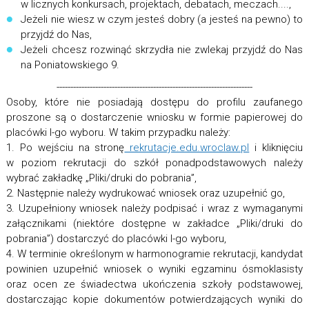
w licznych konkursach, projektach, debatach, meczach....,
Jeżeli nie wiesz w czym jesteś dobry (a jesteś na pewno) to
przyjdź do Nas,
Jeżeli chcesz rozwinąć skrzydła nie zwlekaj przyjdź do Nas
na Poniatowskiego 9.
-----------------------------------------------------------------------
Osoby, które nie posiadają dostępu do profilu zaufanego
proszone są o dostarczenie wniosku w formie papierowej do
placówki I-go wyboru. W takim przypadku należy:
1. Po wejściu na stronę
rekrutacje.edu.wroclaw.pl
i kliknięciu
w poziom rekrutacji do szkół ponadpodstawowych należy
wybrać zakładkę „Pliki/druki do pobrania”,
2. Następnie należy wydrukować wniosek oraz uzupełnić go,
3. Uzupełniony wniosek należy podpisać i wraz z wymaganymi
załącznikami (niektóre dostępne w zakładce „Pliki/druki do
pobrania”) dostarczyć do placówki I-go wyboru,
4. W terminie określonym w harmonogramie rekrutacji, kandydat
powinien uzupełnić wniosek o wyniki egzaminu ósmoklasisty
oraz ocen ze świadectwa ukończenia szkoły podstawowej,
dostarczając kopie dokumentów potwierdzających wyniki do