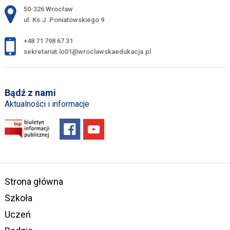
Adres pocztowy:
50-326 Wrocław
ul. Ks.J. Poniatowskiego 9
+48 71 798 67 31
sekretariat.lo01@wroclawskaedukacja.pl
Bądź z nami
Aktualności i informacje
Strona główna
Szkoła
Uczeń