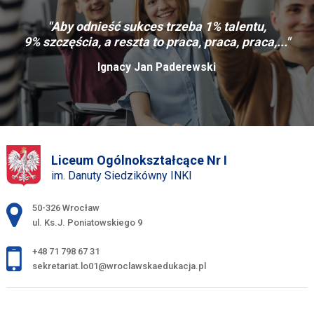
"Aby odnieść sukces trzeba 1% talentu,
9% szczęścia, a reszta to praca, praca, praca,..."
Ignacy Jan Paderewski
Liceum Ogólnokształcące Nr I
im. Danuty Siedzikówny INKI
Adres pocztowy:
50-326 Wrocław
ul. Ks.J. Poniatowskiego 9
+48 71 798 67 31
sekretariat.lo01@wroclawskaedukacja.pl