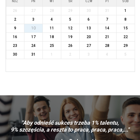
NDZ
PN
WT
ŚR
CZW
PT
SOB
26
27
28
29
30
31
1
2
3
4
5
6
7
8
9
10
11
12
13
14
15
16
17
18
19
20
21
22
23
24
25
26
27
28
29
30
31
1
2
3
4
5
"Aby odnieść sukces trzeba 1% talentu,
9% szczęścia, a reszta to praca, praca, praca,..."