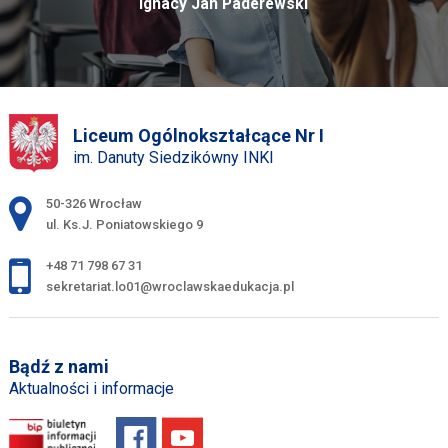
Ignacy Jan Paderewski
Liceum Ogólnokształcące Nr I
im. Danuty Siedzikówny INKI
Adres pocztowy:
50-326 Wrocław
ul. Ks.J. Poniatowskiego 9
+48 71 798 67 31
sekretariat.lo01@wroclawskaedukacja.pl
Bądź z nami
Aktualności i informacje