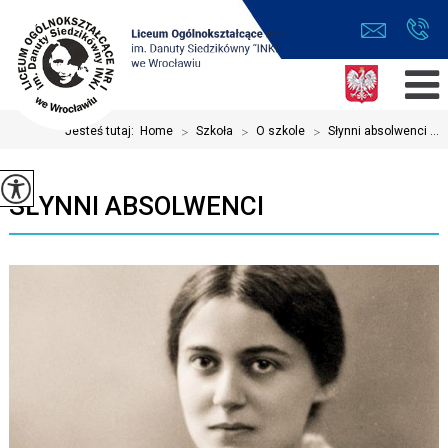
Jesteś tutaj:
Home
>
Szkoła
>
O szkole
>
Słynni absolwenci ...
SŁYNNI ABSOLWENCI