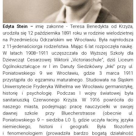
Edyta Stein –
imię zakonne - Teresa Benedykta od Krzyża,
urodziła się 12 października 1891 roku w rodzinie wielodzietnej
na Przedmieściu Odrzańskim we Wrocławiu. Była najmłodsza
z 11-jedenaściorga rodzeństwa. Mając 6 lat rozpoczęła naukę.
W latach 1908–1911 uczęszczała do Wyższej Szkoły dla
Dziewcząt Cesarzowej Wiktorii „Victoriaschule”, dziś Liceum
Ogólnokształcące nr I im Danuty Siedzikówny „Inki” przy ul.
Poniatowskiego 9 we Wrocławiu, gdzie 3 marca 1911
przystąpiła do egzaminu maturalnego. Studiowała na Śląskim
Uniwersytecie Fryderyka Wilhelma we Wrocławiu germanistykę,
historię i psychologię. Podczas I wojny światowej była
sanitariuszką Czerwonego Krzyża. W 1916 powróciła do
naszego miasta, podejmując pracę nauczycielki w swojej
dawnej szkole przy Bluecherstrasse (obecnie ul.
Poniatowskiego 9 – siedziba LO I), gdzie uczyła łaciny, języka
niemieckiego, historii i geografii. Była filozofem
i fenomenologiem (prowadziła bardzo bogatą działalność