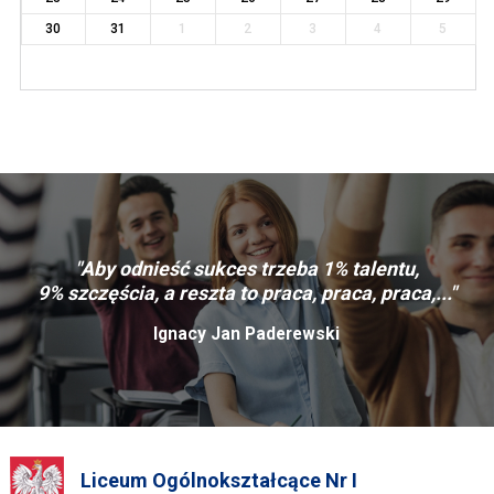
30
31
1
2
3
4
5
"Aby odnieść sukces trzeba 1% talentu,
9% szczęścia, a reszta to praca, praca, praca,..."
Ignacy Jan Paderewski
Liceum Ogólnokształcące Nr I