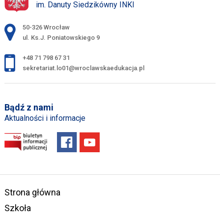
im. Danuty Siedzikówny INKI
Adres pocztowy:
50-326 Wrocław
ul. Ks.J. Poniatowskiego 9
+48 71 798 67 31
sekretariat.lo01@wroclawskaedukacja.pl
Bądź z nami
Aktualności i informacje
Strona główna
Szkoła