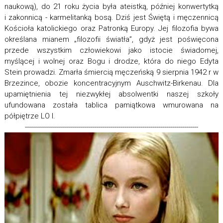
naukową), do 21 roku życia była ateistką, później konwertytką
i zakonnicą - karmelitanką bosą. Dziś jest Świętą i męczennicą
Kościoła katolickiego oraz Patronką Europy. Jej filozofia bywa
określana mianem „filozofii światła”, gdyż jest poświęcona
przede wszystkim człowiekowi jako istocie świadomej,
myślącej i wolnej oraz Bogu i drodze, która do niego Edyta
Stein prowadzi. Zmarła śmiercią męczeńską 9 sierpnia 1942 r w
Brzezince, obozie koncentracyjnym Auschwitz-Birkenau. Dla
upamiętnienia tej niezwykłej absolwentki naszej szkoły
ufundowana została tablica pamiątkowa wmurowana na
półpiętrze LO I.
---------------------------------------------------------------------------------------