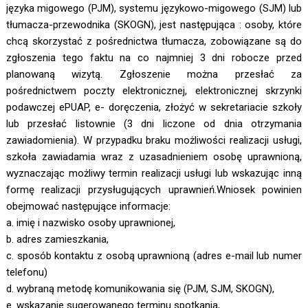
języka migowego (PJM), systemu językowo-migowego (SJM) lub
tłumacza-przewodnika (SKOGN), jest następująca : osoby, które
chcą skorzystać z pośrednictwa tłumacza, zobowiązane są do
zgłoszenia tego faktu na co najmniej 3 dni robocze przed
planowaną wizytą. Zgłoszenie można przesłać za
pośrednictwem poczty elektronicznej, elektronicznej skrzynki
podawczej ePUAP, e- doręczenia, złożyć w sekretariacie szkoły
lub przesłać listownie (3 dni liczone od dnia otrzymania
zawiadomienia). W przypadku braku możliwości realizacji usługi,
szkoła zawiadamia wraz z uzasadnieniem osobę uprawnioną,
wyznaczając możliwy termin realizacji usługi lub wskazując inną
formę realizacji przysługujących uprawnień.Wniosek powinien
obejmować następujące informacje:
a. imię i nazwisko osoby uprawnionej,
b. adres zamieszkania,
c. sposób kontaktu z osobą uprawnioną (adres e-mail lub numer
telefonu)
d. wybraną metodę komunikowania się (PJM, SJM, SKOGN),
e. wskazanie sugerowanego terminu spotkania,