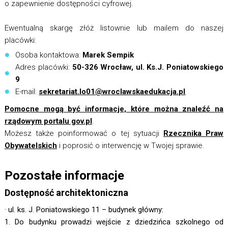
o zapewnienie dostępności cyfrowej.
Ewentualną skargę złóż listownie lub mailem do naszej
placówki:
Osoba kontaktowa:
Marek Sempik
Adres placówki:
50-326 Wrocław, ul. Ks.J. Poniatowskiego
9
E-mail:
sekretariat.lo01@wroclawskaedukacja.pl
.
Pomocne mogą być informacje, które można znaleźć na
rządowym portalu gov.pl
.
Możesz także poinformować o tej sytuacji
Rzecznika Praw
Obywatelskich
i poprosić o interwencję w Twojej sprawie.
Pozostałe informacje
Dostępność architektoniczna
· ul. ks. J. Poniatowskiego 11 – budynek główny:
1. Do budynku prowadzi wejście z dziedzińca szkolnego od