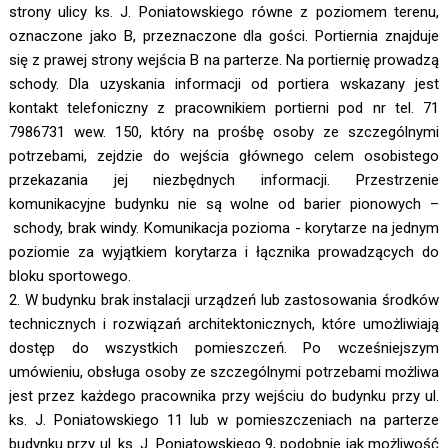
strony ulicy ks. J. Poniatowskiego równe z poziomem terenu,
oznaczone jako B, przeznaczone dla gości. Portiernia znajduje
się z prawej strony wejścia B na parterze. Na portiernię prowadzą
schody. Dla uzyskania informacji od portiera wskazany jest
kontakt telefoniczny z pracownikiem portierni pod nr tel. 71
7986731 wew. 150, który na prośbę osoby ze szczególnymi
potrzebami, zejdzie do wejścia głównego celem osobistego
przekazania jej niezbędnych informacji. Przestrzenie
komunikacyjne budynku nie są wolne od barier pionowych –
schody, brak windy. Komunikacja pozioma - korytarze na jednym
poziomie za wyjątkiem korytarza i łącznika prowadzących do
bloku sportowego.
2. W budynku brak instalacji urządzeń lub zastosowania środków
technicznych i rozwiązań architektonicznych, które umożliwiają
dostęp do wszystkich pomieszczeń. Po wcześniejszym
umówieniu, obsługa osoby ze szczególnymi potrzebami możliwa
jest przez każdego pracownika przy wejściu do budynku przy ul.
ks. J. Poniatowskiego 11 lub w pomieszczeniach na parterze
budynku przy ul. ks. J. Poniatowskiego 9, podobnie jak możliwość