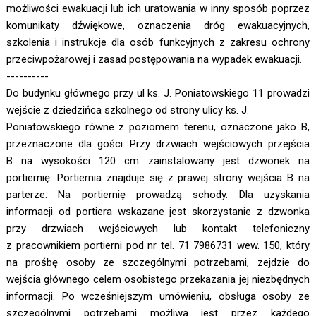
możliwości ewakuacji lub ich uratowania w inny sposób poprzez
komunikaty dźwiękowe, oznaczenia dróg ewakuacyjnych,
szkolenia i instrukcje dla osób funkcyjnych z zakresu ochrony
przeciwpożarowej i zasad postępowania na wypadek ewakuacji.
----------
Do budynku głównego przy ul ks. J. Poniatowskiego 11 prowadzi
wejście z dziedzińca szkolnego od strony ulicy ks. J.
Poniatowskiego równe z poziomem terenu, oznaczone jako B,
przeznaczone dla gości. Przy drzwiach wejściowych przejścia
B na wysokości 120 cm zainstalowany jest dzwonek na
portiernię. Portiernia znajduje się z prawej strony wejścia B na
parterze. Na portiernię prowadzą schody. Dla uzyskania
informacji od portiera wskazane jest skorzystanie z dzwonka
przy drzwiach wejściowych lub kontakt telefoniczny
z pracownikiem portierni pod nr tel. 71 7986731 wew. 150, który
na prośbę osoby ze szczególnymi potrzebami, zejdzie do
wejścia głównego celem osobistego przekazania jej niezbędnych
informacji. Po wcześniejszym umówieniu, obsługa osoby ze
szczególnymi potrzebami możliwa jest przez każdego