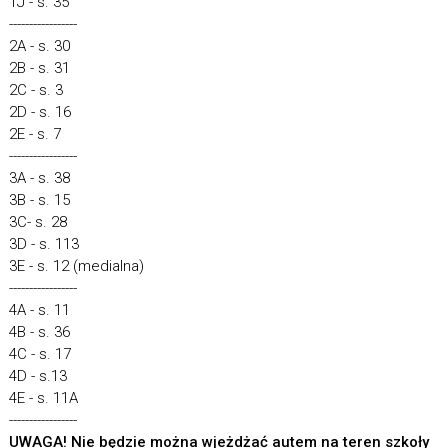
1J - s. 35
-----------------
2A - s. 30
2B - s. 31
2C - s. 3
2D - s. 16
2E - s. 7
-----------------
3A - s. 38
3B - s. 15
3C- s. 28
3D - s. 113
3E - s. 12 (medialna)
-----------------
4A - s. 11
4B - s. 36
4C - s. 17
4D - s.13
4E - s. 11A
-----------------
UWAGA! Nie będzie można wjeżdżać autem na teren szkoły