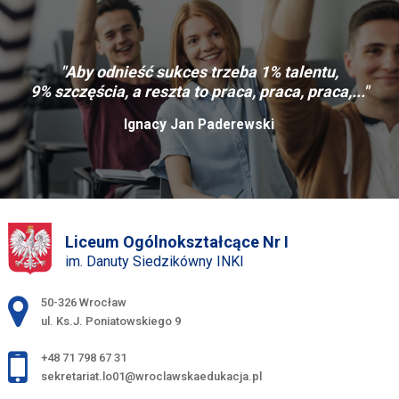
"Aby odnieść sukces trzeba 1% talentu,
9% szczęścia, a reszta to praca, praca, praca,..."
Ignacy Jan Paderewski
Liceum Ogólnokształcące Nr I
im. Danuty Siedzikówny INKI
Adres pocztowy:
50-326 Wrocław
ul. Ks.J. Poniatowskiego 9
+48 71 798 67 31
sekretariat.lo01@wroclawskaedukacja.pl