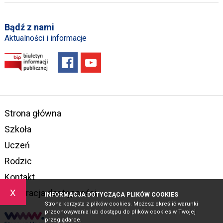
Bądź z nami
Aktualności i informacje
Strona główna
Szkoła
Uczeń
Rodzic
Kontakt
x
Deklaracja dostępności
INFORMACJA DOTYCZĄCA PLIKÓW COOKIES
Strona korzysta z plików cookies. Możesz określić warunki
przechowywania lub dostępu do plików cookies w Twojej
przeglądarce.