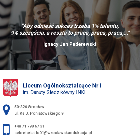
"Aby odnieść sukces trzeba 1% talentu,
9% szczęścia, a reszta to praca, praca, praca,..."
Ignacy Jan Paderewski
Liceum Ogólnokształcące Nr I
im. Danuty Siedzikówny INKI
Adres pocztowy:
50-326 Wrocław
ul. Ks.J. Poniatowskiego 9
+48 71 798 67 31
sekretariat.lo01@wroclawskaedukacja.pl