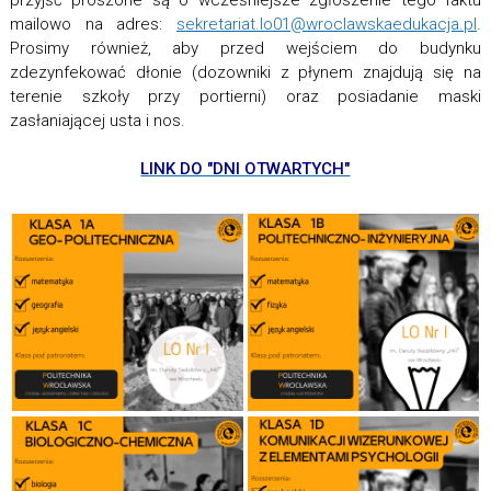
przyjść proszone są o wcześniejsze zgłoszenie tego faktu
mailowo na adres:
sekretariat.lo01@wroclawskaedukacja.pl
.
Prosimy również, aby przed wejściem do budynku
zdezynfekować dłonie (dozowniki z płynem znajdują się na
terenie szkoły przy portierni) oraz posiadanie maski
zasłaniającej usta i nos.
LINK DO "DNI OTWARTYCH"