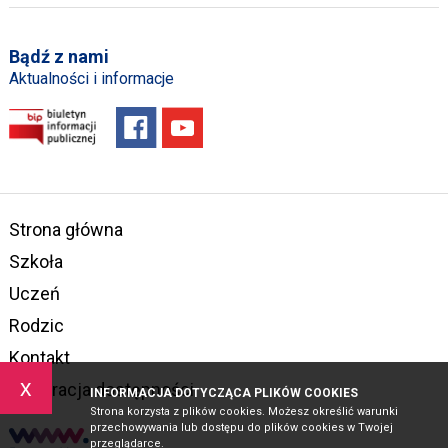
Bądź z nami
Aktualności i informacje
Strona główna
Szkoła
Uczeń
Rodzic
Kontakt
x
Deklaracja dostępności
INFORMACJA DOTYCZĄCA PLIKÓW COOKIES
Strona korzysta z plików cookies. Możesz określić warunki
przechowywania lub dostępu do plików cookies w Twojej
przeglądarce.