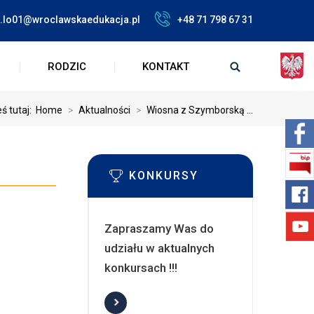
at.lo01@wroclawskaedukacja.pl
+48 71 798 67 31
RODZIC
KONTAKT
ś tutaj:
Home
>
Aktualności
>
Wiosna z Szymborską ...
KONKURSY
Zapraszamy Was do
udziału w aktualnych
konkursach !!!