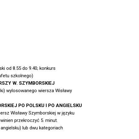
ki od 8.55 do 9.40; konkurs
bufetu szkolnego)
ERSZY W. SZYMBORSKIEJ
lski) wylosowanego wiersza Wisławy
ORSKIEJ PO POLSKU I PO ANGIELSKU
iersz Wisławy Szymborskiej w języku
owinien przekroczyć 5. minut.
 angielsku) lub dwu kategoriach