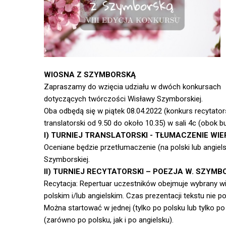
WIOSNA Z SZYMBORSKĄ
Zapraszamy do wzięcia udziału w dwóch konkursach
dotyczących twórczości Wisławy Szymborskiej.
Oba odbędą się w piątek 08.04.2022 (konkurs recytators
translatorski od 9.50 do około 10.35) w sali 4c (obok 
I) TURNIEJ TRANSLATORSKI - TŁUMACZENIE WI
Oceniane będzie przetłumaczenie (na polski lub angie
Szymborskiej.
II) TURNIEJ RECYTATORSKI – POEZJA W. SZYMB
Recytacja: Repertuar uczestników obejmuje wybrany w
polskim i/lub angielskim. Czas prezentacji tekstu nie p
Można startować w jednej (tylko po polsku lub tylko po
(zarówno po polsku, jak i po angielsku).