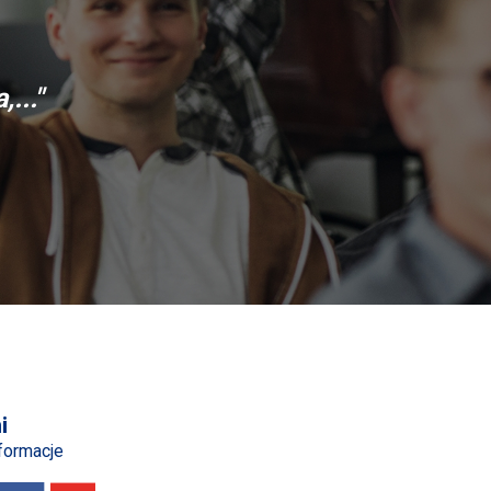
..."
i
nformacje