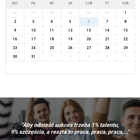
NDZ
PN
WT
ŚR
CZW
PT
SOB
26
27
28
29
30
31
1
2
3
4
5
6
7
8
9
10
11
12
13
14
15
16
17
18
19
20
21
22
23
24
25
26
27
28
29
30
31
1
2
3
4
5
"Aby odnieść sukces trzeba 1% talentu,
9% szczęścia, a reszta to praca, praca, praca,..."