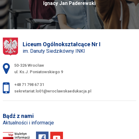
Ignacy Jan Paderewski
Liceum Ogólnokształcące Nr I
im. Danuty Siedzikówny INKI
Adres pocztowy:
50-326 Wrocław
ul. Ks.J. Poniatowskiego 9
+48 71 798 67 31
sekretariat.lo01@wroclawskaedukacja.pl
Bądź z nami
Aktualności i informacje