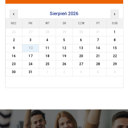
‹
Sierpień 2026
›
NDZ
PN
WT
ŚR
CZW
PT
SOB
26
27
28
29
30
31
1
2
3
4
5
6
7
8
9
10
11
12
13
14
15
16
17
18
19
20
21
22
23
24
25
26
27
28
29
30
31
1
2
3
4
5