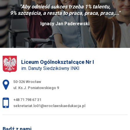
"Aby odnieść sukces trzeba 1% talentu,
9% szczęścia, a reszta to praca, praca, praca,..."
Ignacy Jan Paderewski
Liceum Ogólnokształcące Nr I
im. Danuty Siedzikówny INKI
Adres pocztowy:
50-326 Wrocław
ul. Ks.J. Poniatowskiego 9
+48 71 798 67 31
sekretariat.lo01@wroclawskaedukacja.pl
Bądź z nami