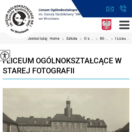
Jesteś tutaj:
Home
>
Szkoła
>
O s ...
>
80- ...
>
I Liceu ...
I LICEUM OGÓLNOKSZTAŁCĄCE W
STAREJ FOTOGRAFII