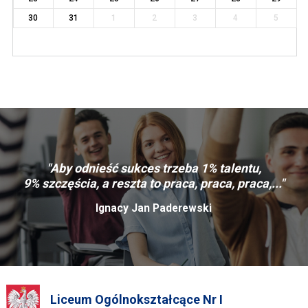
30
31
1
2
3
4
5
"Aby odnieść sukces trzeba 1% talentu,
9% szczęścia, a reszta to praca, praca, praca,..."
Ignacy Jan Paderewski
Liceum Ogólnokształcące Nr I