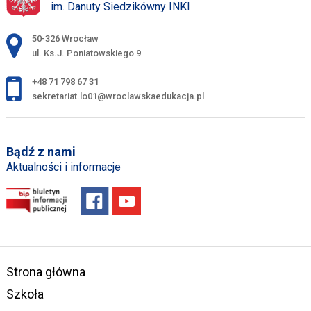
im. Danuty Siedzikówny INKI
Adres pocztowy:
50-326 Wrocław
ul. Ks.J. Poniatowskiego 9
+48 71 798 67 31
sekretariat.lo01@wroclawskaedukacja.pl
Bądź z nami
Aktualności i informacje
Strona główna
Szkoła