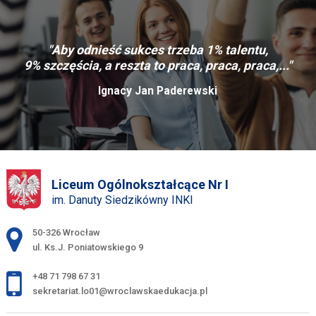
"Aby odnieść sukces trzeba 1% talentu,
9% szczęścia, a reszta to praca, praca, praca,..."
Ignacy Jan Paderewski
Liceum Ogólnokształcące Nr I
im. Danuty Siedzikówny INKI
Adres pocztowy:
50-326 Wrocław
ul. Ks.J. Poniatowskiego 9
+48 71 798 67 31
sekretariat.lo01@wroclawskaedukacja.pl