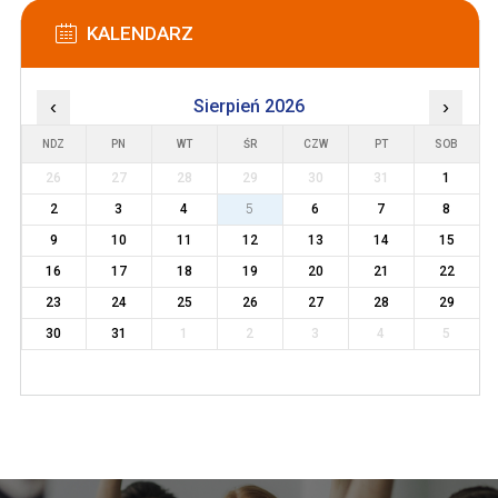
KALENDARZ
‹
Sierpień 2026
›
NDZ
PN
WT
ŚR
CZW
PT
SOB
26
27
28
29
30
31
1
2
3
4
5
6
7
8
9
10
11
12
13
14
15
16
17
18
19
20
21
22
23
24
25
26
27
28
29
30
31
1
2
3
4
5