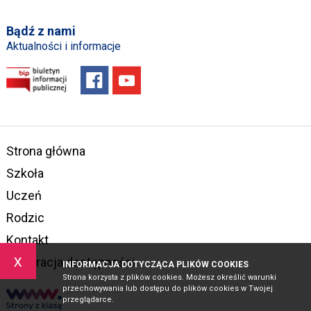
Bądź z nami
Aktualności i informacje
Strona główna
Szkoła
Uczeń
Rodzic
Kontakt
x
Deklaracja dostępności
INFORMACJA DOTYCZĄCA PLIKÓW COOKIES
Strona korzysta z plików cookies. Możesz określić warunki
przechowywania lub dostępu do plików cookies w Twojej
przeglądarce.