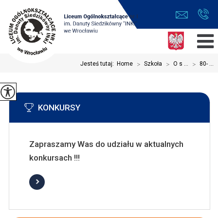
Jesteś tutaj:
Home
>
Szkoła
>
O s ...
>
80- ...
KONKURSY
Zapraszamy Was do udziału w aktualnych
konkursach !!!